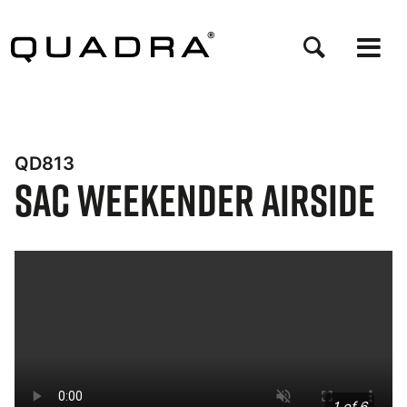
Aller
au
contenu
principal
QD813
Sac Weekender Airside
Bynder