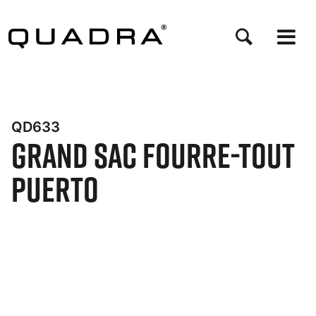
Aller
au
contenu
principal
QD633
Grand sac fourre-tout
Puerto