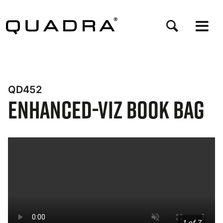
Salta
al
contenuto
principale
QD452
Enhanced-Viz Book Bag
Bynder