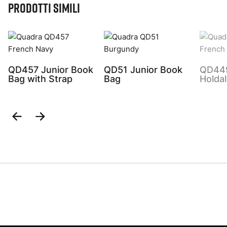
Prodotti simili
QD457 Junior Book
QD51 Junior Book
QD44
Bag with Strap
Bag
Holdal
Previous
Next
Slide
Slide