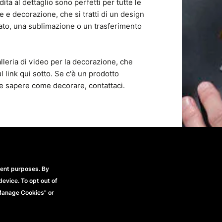
dita al dettaglio sono perfetti per tutte le
 e decorazione, che si tratti di un design
mato, una sublimazione o un trasferimento
leria di video per la decorazione, che
l link qui sotto. Se c'è un prodotto
be sapere come decorare, contattaci.
rent purposes. By
device. To opt out of
"Manage Cookies" or