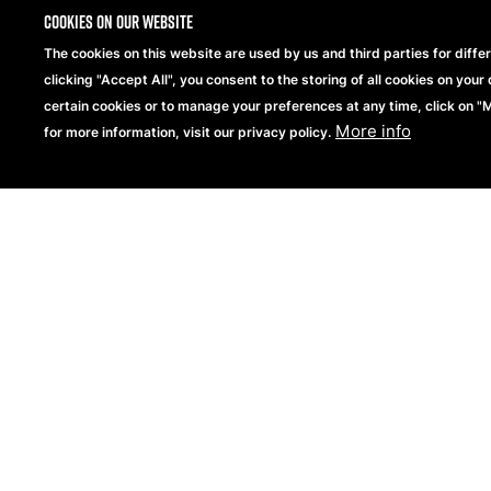
su silueta estructurada es 
Cookies on our website
compartimento principal c
objetos de valor aseguran
The cookies on this website are used by us and third parties for diffe
mientras que el forro suav
clicking "Accept All", you consent to the storing of all cookies on your 
acabado lujoso. Con una b
certain cookies or to manage your preferences at any time, click on 
More info
esta bolsa combina perfec
for more information, visit our privacy policy.
elevada.
ver más