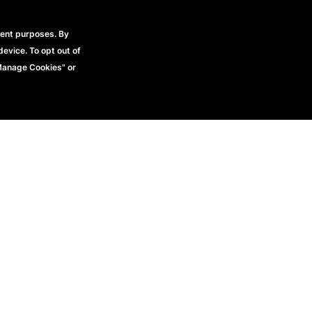
a la vez refinada y funcional. El amplio
on cremallera y el bolsillo seguro para
 que tus esenciales estén bien protegidos,
rent purposes. By
e al tacto y los bordes de tela añaden un
device. To opt out of
ase interna resistente para mayor soporte,
"Manage Cookies" or
tamente estilo, durabilidad y comodidad