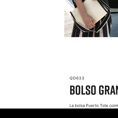
QD633
Bolso gra
La bolsa Puerto Tote comb
sofisticado y atemporal. E