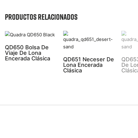
Productos relacionados
QD650 Bolsa De
Viaje De Lona
Encerada Clásica
QD651 Neceser De
QD653
Lona Encerada
De Lo
Clásica
Clásic