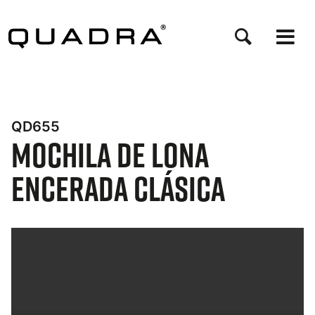
Pasar
al
contenido
principal
QD655
Mochila De Lona
Encerada Clásica
Bynder