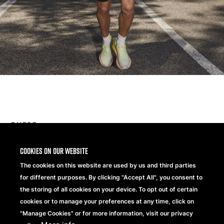
QX505
SLX® Puller Pack
Cookies on our website
The cookies on this website are used by us and third parties
Das SLX® Reißverschluss-Zieher-Set ist in 6 lebendigen
for different purposes. By clicking "Accept All", you consent to
Farben erhältlich: Schwarz, Grau, Limettengrün, Orange,
the storing of all cookies on your device. To opt out of certain
Rot und Königsblau. Diese farbenfrohen Reißverschlüsse
cookies or to manage your preferences at any time, click on
ermöglichen es Outdoor-Enthusiasten, den Stil ihres
"Manage Cookies" or for more information, visit our privacy
Rucksacks individuell anzupassen, bereit für den