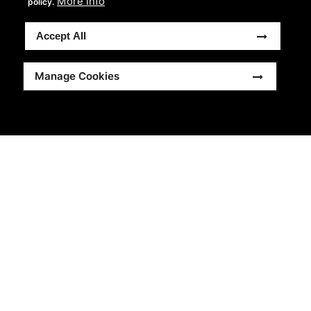
More info
policy.
nächsten Trail oder das nächste Abenteuer. Kompatibel
mit SLX-Produkten (außer SLX-Lite).
Accept All
Mehr sehen
Manage Cookies