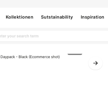
Kollektionen
Sutstainability
Inspiration
ation
1 of 12
Nex
Slid