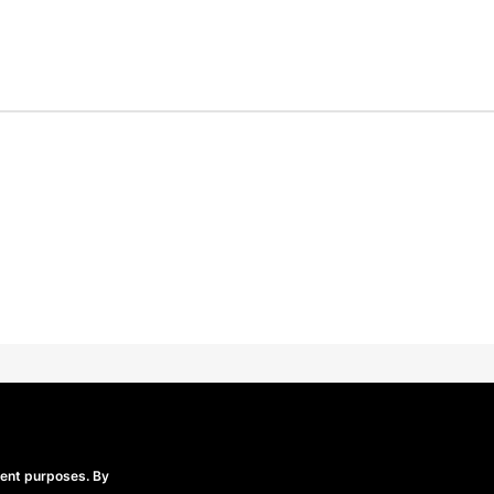
Beechfield Brands Ltd.
Part of
rent purposes. By