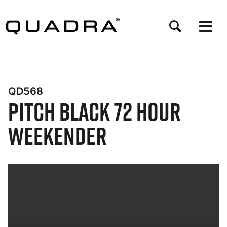
Direkt
zum
Inhalt
QD568
Pitch Black 72 Hour
Weekender
Bynder