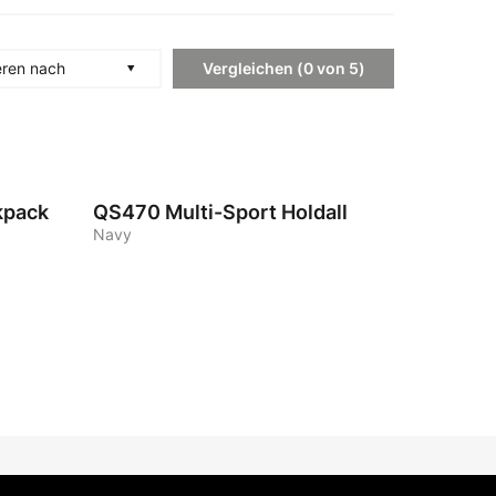
Vergleichen
(
0
von
5
)
eren nach
2
kpack
QS470
Multi-Sport Holdall
Navy