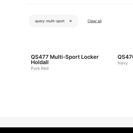
query:
multi-sport
✕
Clear all
3
2
QS477
Multi-Sport Locker
QS47
Holdall
Navy
Pure Red