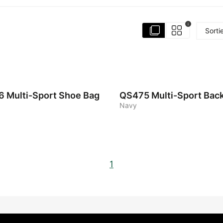
i
Sorti
2
6
Multi-Sport Shoe Bag
QS475
Multi-Sport Bac
Navy
1